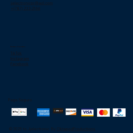
jjelectronicpr@aol.com
+(787) 233-2166
Redes Sociales
TikTok
Instagram
Facebook
Paga Seguro
© 2025 to Jjelectronic. By
OktapodProductions