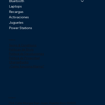
Bluetooth
Laptops
Recargas
Activaciones
Juguetes
Power Stations
Politicas
Terms & Conditions
Politicas de Envío
Politica de Devoluciones
Politica de Privacidad
ChargeBacks
¿Como funciona Klarna?
Contácto
754 Calle Murgia San Juan, Puerto Rico 00909.