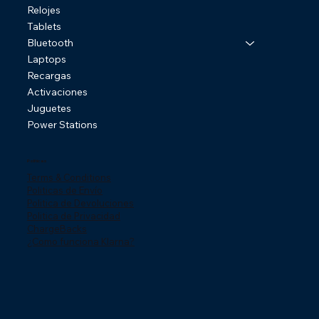
Relojes
Tablets
Bluetooth
Laptops
Recargas
Activaciones
Juguetes
Power Stations
Politicas
Terms & Conditions
Politicas de Envío
Politica de Devoluciones
Politica de Privacidad
ChargeBacks
¿Como funciona Klarna?