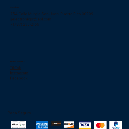
Contácto
754 Calle Murgia San Juan, Puerto Rico 00909.
jjelectronicpr@aol.com
+(787) 233-2166
Redes Sociales
TikTok
Instagram
Facebook
Paga Seguro