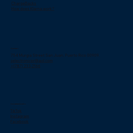
ChargeBacks
How does Klarna work?
Contact
754 Murgia Street San Juan, Puerto Rico 00909.
jjelectronicpr@aol.com
+(787) 233-2166
Social networks
TikTok
Instagram
Facebook