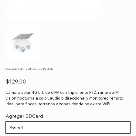
Cámara Solar Triple PTZ 6MP 4G LTE con Panel Solar
Price
$129.00
Cámara solar 4G LTE de 6MP con triple lente PTZ, ranura SIM,
visión nocturna a color, audio bidireccional y monitoreo remoto.
Ideal para fincas, terrenos y zonas donde no existe WiFi.
Agregar SDCard