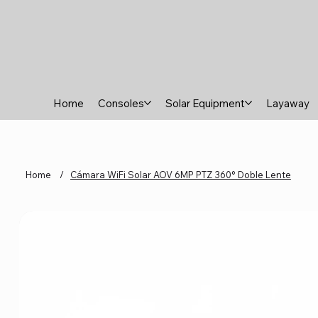
Home
Consoles
Solar Equipment
Layaway
Home
/
Cámara WiFi Solar AOV 6MP PTZ 360° Doble Lente