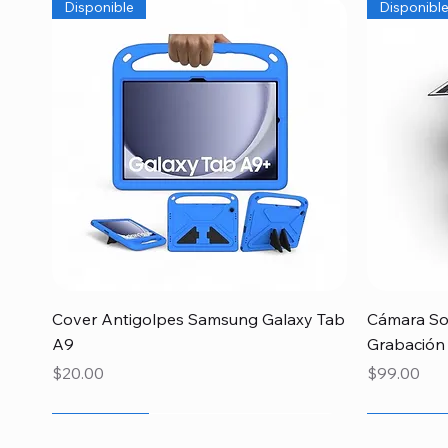
Disponible
Disponibl
Quick View
Cover Antigolpes Samsung Galaxy Tab
Cámara Sol
A9
Grabación
Price
Price
$20.00
$99.00
Newcomer
Newcomer
Newcomer
Newcome
Especial 
Disponibl