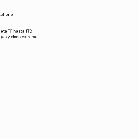
rtphone
jeta TF hasta 1TB
agua y clima extremo