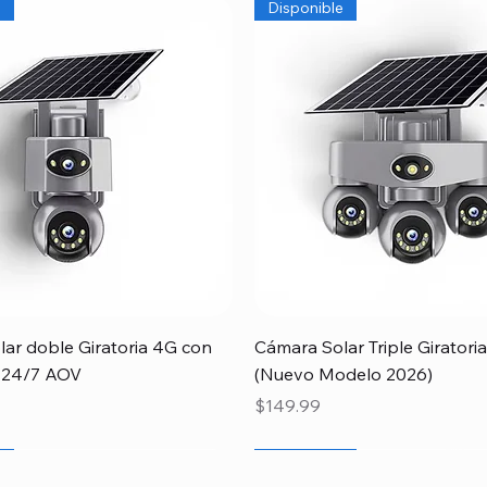
e
Disponible
Quick View
Quick View
ar doble Giratoria 4G con
Cámara Solar Triple Girator
 24/7 AOV
(Nuevo Modelo 2026)
Price
$149.99
r
Papá
e
Newcomer
Special
Disponible