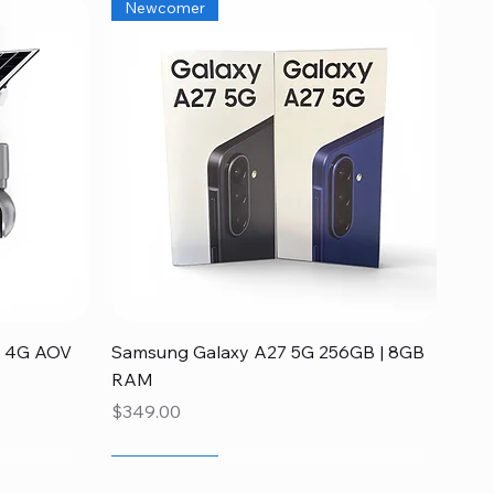
Newcomer
Quick View
ia 4G AOV
Samsung Galaxy A27 5G 256GB | 8GB
RAM
Price
$349.00
Newcomer
Disponible
Newcomer