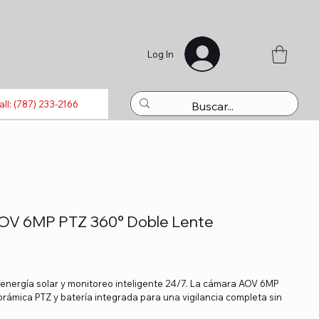
Log In
luetooth
Laptops
Refills
Activations
Toys
all: (787) 233-2166
AOV 6MP PTZ 360° Doble Lente
 energía solar y monitoreo inteligente 24/7. La cámara AOV 6MP
orámica PTZ y batería integrada para una vigilancia completa sin