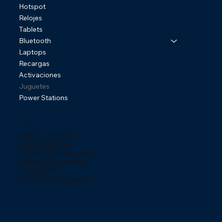
Hotspot
Relojes
Tablets
Bluetooth
Laptops
Recargas
Activaciones
Juguetes
Power Stations
Politicas
Terms & Conditions
Politicas de Envío
Politica de Devoluciones
Politica de Privacidad
ChargeBacks
¿Como funciona Klarna?