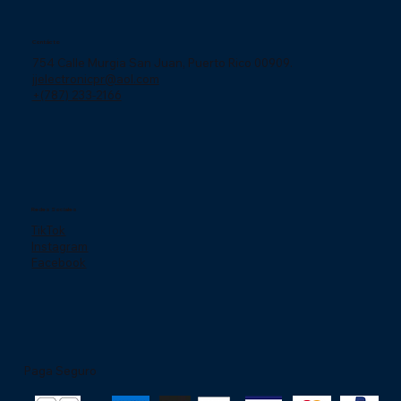
Contácto
754 Calle Murgia San Juan, Puerto Rico 00909.
jjelectronicpr@aol.com
+(787) 233-2166
Redes Sociales
TikTok
Instagram
Facebook
Paga Seguro