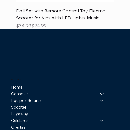
Doll Set with Remote Control Toy Electric
Scooter for Kids with LED Lights Music
Precio
Precio de oferta
$34.99
$24.99
Tienda Online
Home
Consolas
Equipos Solares
Scooter
Layaway
Celulares
Ofertas