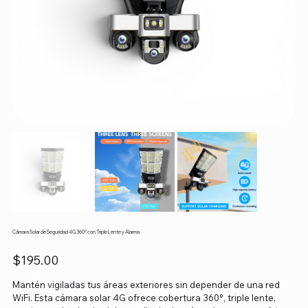
Cámara Solar de Seguridad 4G 360° con Triple Lente y Alarma
Precio
$195.00
Mantén vigiladas tus áreas exteriores sin depender de una red
WiFi. Esta cámara solar 4G ofrece cobertura 360°, triple lente,