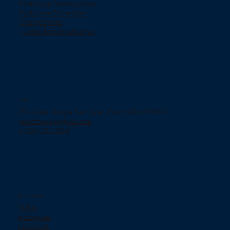
Politica de Devoluciones
Politica de Privacidad
ChargeBacks
¿Como funciona Klarna?
Contácto
754 Calle Murgia San Juan, Puerto Rico 00909.
jjelectronicpr@aol.com
+(787) 233-2166
Redes Sociales
TikTok
Instagram
Facebook