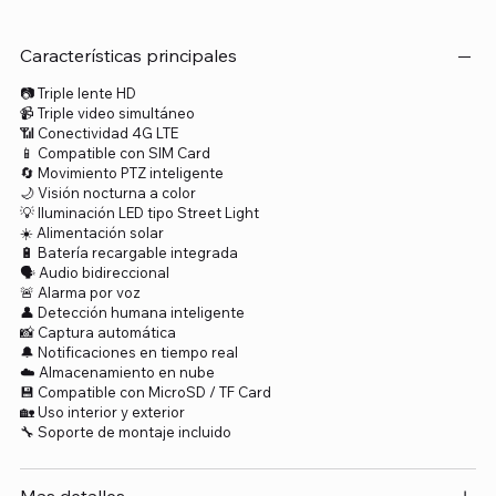
Características principales
📷 Triple lente HD
📹 Triple video simultáneo
📶 Conectividad 4G LTE
📱 Compatible con SIM Card
🔄 Movimiento PTZ inteligente
🌙 Visión nocturna a color
💡 Iluminación LED tipo Street Light
☀️ Alimentación solar
🔋 Batería recargable integrada
🗣️ Audio bidireccional
🚨 Alarma por voz
👤 Detección humana inteligente
📸 Captura automática
🔔 Notificaciones en tiempo real
☁️ Almacenamiento en nube
💾 Compatible con MicroSD / TF Card
🏡 Uso interior y exterior
🔧 Soporte de montaje incluido