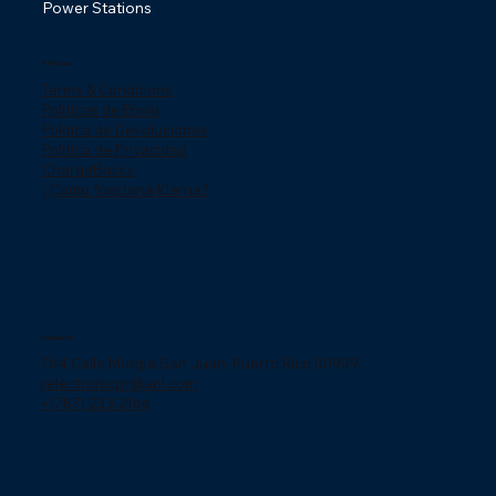
Power Stations
Politicas
Terms & Conditions
Politicas de Envío
Politica de Devoluciones
Politica de Privacidad
ChargeBacks
¿Como funciona Klarna?
Contácto
754 Calle Murgia San Juan, Puerto Rico 00909.
jjelectronicpr@aol.com
+(787) 233-2166