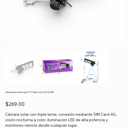
Cámara Solar Street Light PTZ Triple Lente 4G LTE 6MP
Precio
$269.00
Cámara solar con triple lente, conexión mediante SIM Card 4G,
visión nocturna a color, iluminación LED de alta potencia y
monitoreo remoto desde cualquier lugar.