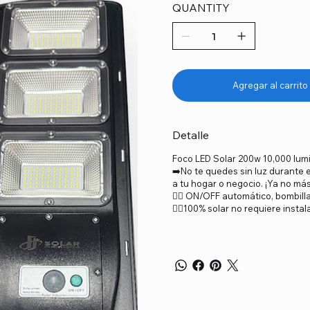
QUANTITY
Agregar al carrito
Detalle
Foco LED Solar 200w 10,000 lum
➡️No te quedes sin luz durante 
a tu hogar o negocio. ¡Ya no má
👉🏼 ON/OFF automático, bombill
👉🏼100% solar no requiere instal