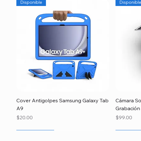
Disponible
Disponibl
Vista rápida
Cover Antigolpes Samsung Galaxy Tab
Cámara Sol
A9
Grabación
Precio
Precio
$20.00
$99.00
Recien llegado
Recien llegado
Recien llegado
Recien lle
Especial 
Disponibl