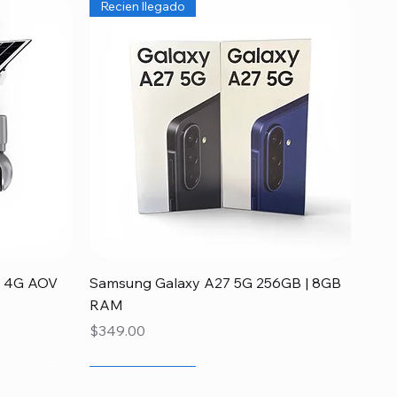
Recien llegado
Vista rápida
ia 4G AOV
Samsung Galaxy A27 5G 256GB | 8GB
RAM
Precio
$349.00
Recien llegado
Disponible
Recien llegado