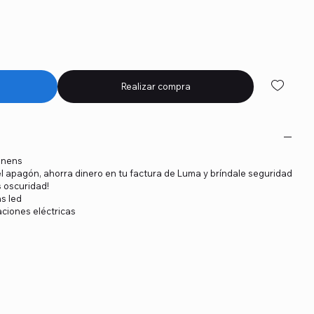
Realizar compra
inens
el apagón, ahorra dinero en tu factura de Luma y bríndale seguridad
s oscuridad!
as led
aciones eléctricas