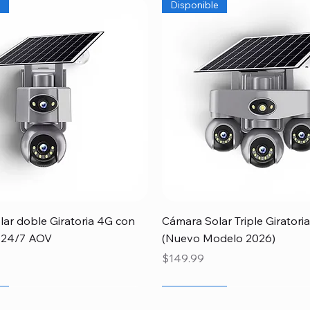
e
Disponible
Vista rápida
Vista rápida
ar doble Giratoria 4G con
Cámara Solar Triple Girator
 24/7 AOV
(Nuevo Modelo 2026)
Precio
$149.99
gado
Papá
e
Recien llegado
Especial
Disponible