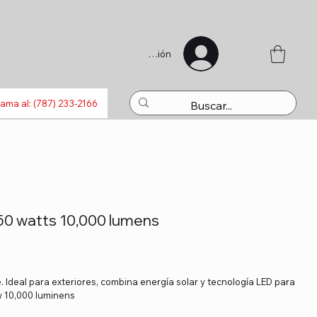
Iniciar sesión
s
Bluetooth
Laptops
Recargas
Activaciones
Juguet
lama al: (787) 233-2166
50 watts 10,000 lumens
. Ideal para exteriores, combina energía solar y tecnología LED para
 10,000 luminens