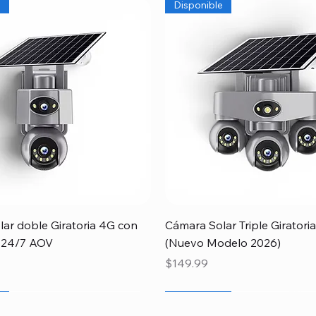
e
Disponible
Vista rápida
Vista rápida
ar doble Giratoria 4G con
Cámara Solar Triple Girator
 24/7 AOV
(Nuevo Modelo 2026)
Precio
$149.99
gado
Papá
e
Recien llegado
Especial
Disponible