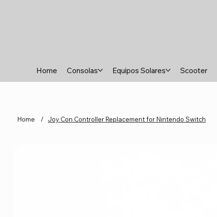
Home
Consolas
Equipos Solares
Scooter
Home
/
Joy Con Controller Replacement for Nintendo Switch