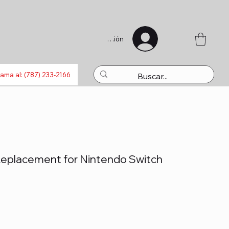
Iniciar sesión
s
Bluetooth
Laptops
Recargas
Activaciones
Juguet
lama al: (787) 233-2166
Replacement for Nintendo Switch