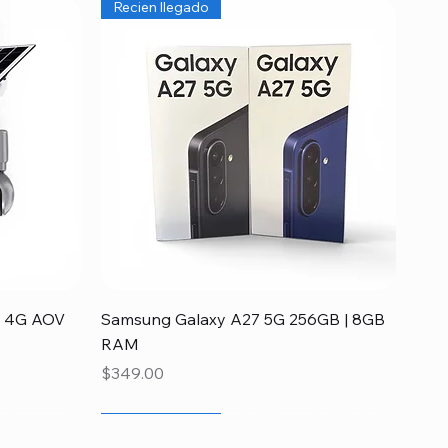
Recien llegado
Vista rápida
ia 4G AOV
Samsung Galaxy A27 5G 256GB | 8GB
RAM
Precio
$349.00
Recien llegado
Disponible
Recien llegado