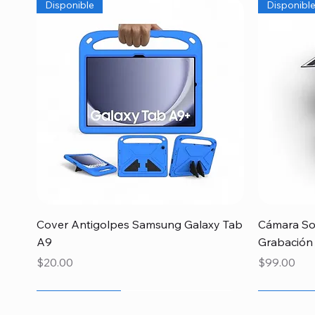
Disponible
Disponibl
Vista rápida
Cover Antigolpes Samsung Galaxy Tab
Cámara Sol
A9
Grabación
Precio
Precio
$20.00
$99.00
Recien llegado
Recien llegado
Recien llegado
Recien lle
Especial 
Disponibl