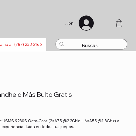
Iniciar sesión
s
Bluetooth
Laptops
Recargas
Activaciones
Juguet
lama al: (787) 233-2166
ndheld Más Bulto Gratis
oc USMS 9230S Octa-Core (2×A75 @2.2GHz + 6×A55 @1.8GHz) y
experiencia fluida en todos tus juegos.