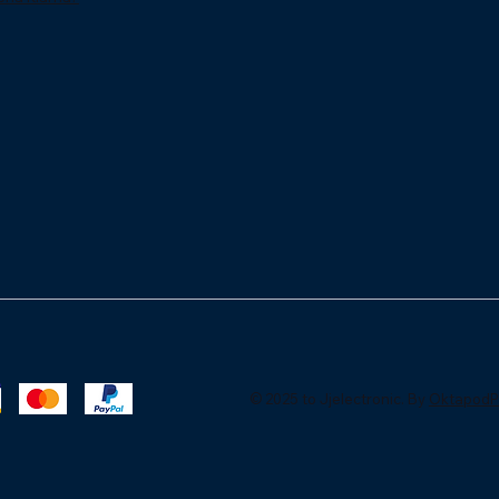
© 2025 to Jjelectronic. By
OktapodP