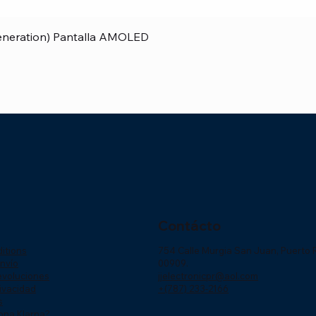
Vista rápida
Generation) Pantalla AMOLED
Contácto
itions
754 Calle Murgia San Juan, Puerto 
Envío
00909.
Devoluciones
jjelectronicpr@aol.com
rivacidad
+(787) 233-2166
s
ona Klarna?