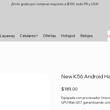
¡Envío gratis por compras mayores a $100, todo PR y USA!
Layaway
Celulares
Ofertas
Hotspot
Relojes
Tablet
L
New K56 Android Ha
Precio
$189.00
Equipada con procesador Unis
GPU Mali-G57, garantizando una 