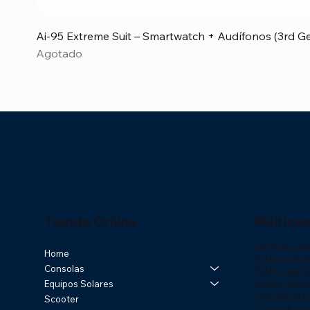
Ai-95 Extreme Suit – Smartwatch + Audífonos (3rd 
Agotado
Tienda Online
Politicas
Terms & Cond
Home
Politicas de 
Consolas
Politica de 
Politica de P
Equipos Solares
ChargeBack
Scooter
¿Como funci