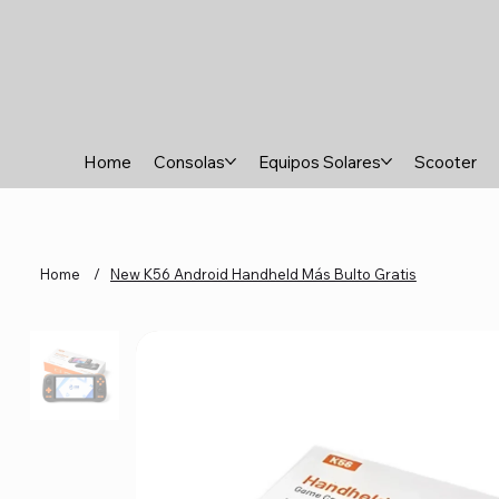
Home
Consolas
Equipos Solares
Scooter
Home
/
New K56 Android Handheld Más Bulto Gratis