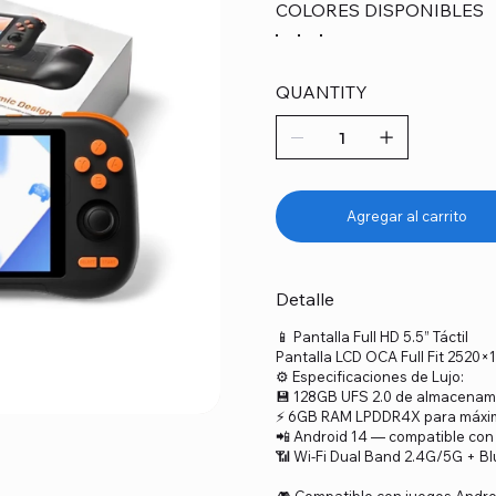
COLORES DISPONIBLES
QUANTITY
Agregar al carrito
Detalle
📱 Pantalla Full HD 5.5” Táctil
Pantalla LCD OCA Full Fit 2520×10
⚙️ Especificaciones de Lujo:
💾 128GB UFS 2.0 de almacenami
⚡ 6GB RAM LPDDR4X para máxim
📲 Android 14 — compatible con 
📶 Wi-Fi Dual Band 2.4G/5G + Bl
🎮 Compatible con juegos Andro