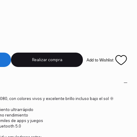
Realizar compra
Add to Wishlist
80, con colores vivos y excelente brillo incluso bajo el sol 🌞
ento ultrarrápido
o rendimiento
miles de apps y juegos
uetooth 5.0
id y emuladores retro: