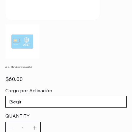
AT&T Plan de activación $50
Precio
$60.00
Cargo por Activación
QUANTITY