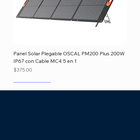
Panel Solar Plegable OSCAL PM200 Plus 200W
IP67 con Cable MC4 5 en 1
Precio
$375.00
Disponible
Disponible
Disponible
Recien llegado
Recien llegado
Recien llegado
Recien llegado
Recien llegado
Recien llegado
Especial Papá
Especial
Disponible
Recien llegado
Disponible
Recien llegado