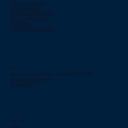
Terms & Conditions
Politicas de Envío
Politica de Devoluciones
Politica de Privacidad
ChargeBacks
¿Como funciona Klarna?
Contácto
754 Calle Murgia San Juan, Puerto Rico 00909.
jjelectronicpr@aol.com
+(787) 233-2166
Redes Sociales
TikTok