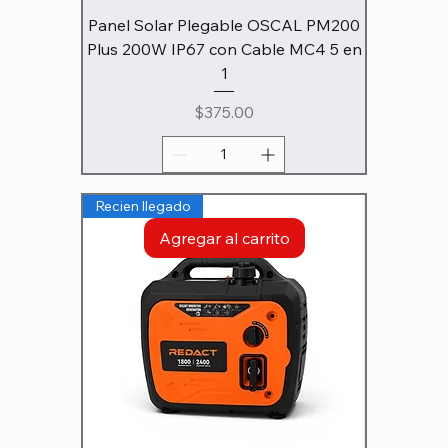
Panel Solar Plegable OSCAL PM200
Plus 200W IP67 con Cable MC4 5 en
1
Precio
$375.00
Recien llegado
Agregar al carrito