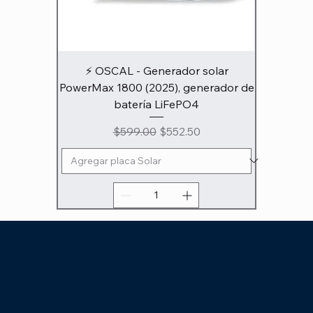
⚡ OSCAL - Generador solar
PowerMax 1800 (2025), generador de
batería LiFePO4
Precio
Precio de oferta
$599.00
$552.50