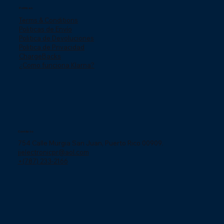
Politicas
Terms & Conditions
Politicas de Envío
Politica de Devoluciones
Politica de Privacidad
ChargeBacks
¿Como funciona Klarna?
Contácto
754 Calle Murgia San Juan, Puerto Rico 00909.
jjelectronicpr@aol.com
+(787) 233-2166