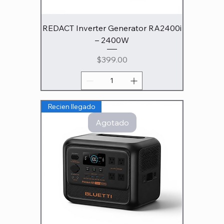
REDACT Inverter Generator RA2400i
– 2400W
Precio
$399.00
Recien llegado
Agotado