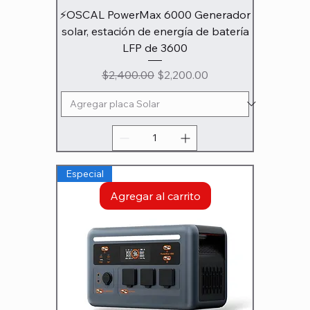
⚡OSCAL PowerMax 6000 Generador
solar, estación de energía de batería
LFP de 3600
Precio
Precio de oferta
$2,400.00
$2,200.00
Especial
Agregar al carrito