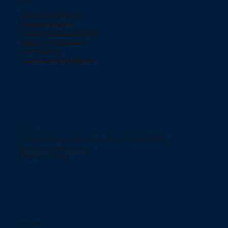
Politicas
Terms & Conditions
Politicas de Envío
Politica de Devoluciones
Politica de Privacidad
ChargeBacks
¿Como funciona Klarna?
Contácto
754 Calle Murgia San Juan, Puerto Rico 00909.
jjelectronicpr@aol.com
+(787) 233-2166
Redes Sociales