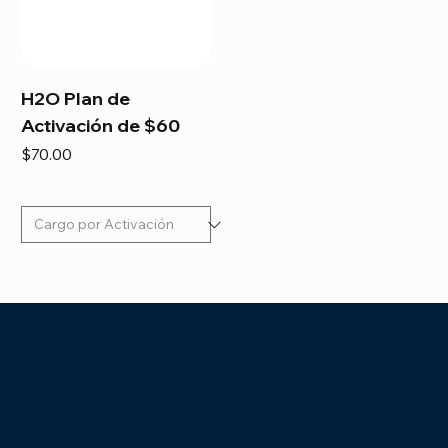
H2O Plan de
Activación de $60
Precio
$70.00