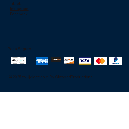
TikTok
Instagram
Facebook
Paga Seguro
© 2025 to Jjelectronic. By
OktapodProductions