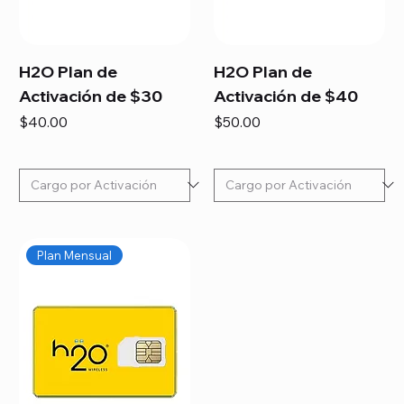
H2O Plan de
H2O Plan de
Activación de $30
Activación de $40
Precio
Precio
$40.00
$50.00
Plan Mensual