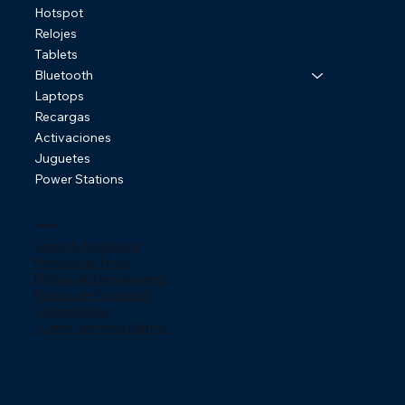
Hotspot
Relojes
Tablets
Bluetooth
Laptops
Recargas
Activaciones
Juguetes
Power Stations
Politicas
Terms & Conditions
Politicas de Envío
Politica de Devoluciones
Politica de Privacidad
ChargeBacks
¿Como funciona Klarna?