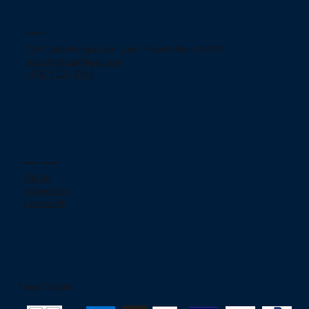
Contácto
754 Calle Murgia San Juan, Puerto Rico 00909.
jjelectronicpr@aol.com
+(787) 233-2166
Redes Sociales
TikTok
Instagram
Facebook
Paga Seguro