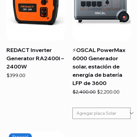
REDACT Inverter
⚡OSCAL PowerMax
Generator RA2400i –
6000 Generador
2400W
solar, estación de
energía de batería
Precio
$399.00
LFP de 3600
Precio
Precio de oferta
$2,400.00
$2,200.00
Especial