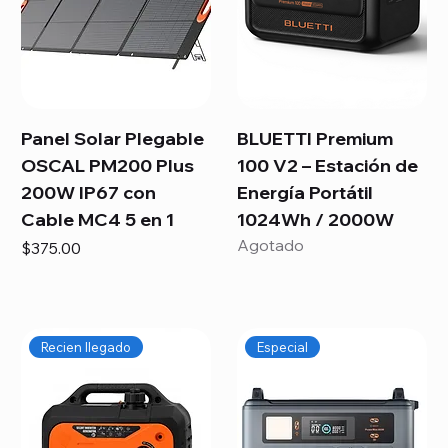
Panel Solar Plegable
BLUETTI Premium
OSCAL PM200 Plus
100 V2 – Estación de
200W IP67 con
Energía Portátil
Cable MC4 5 en 1
1024Wh / 2000W
Agotado
Precio
$375.00
Recien llegado
Especial