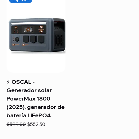
⚡ OSCAL -
Generador solar
PowerMax 1800
(2025), generador de
batería LiFePO4
Precio
Precio de oferta
$599.00
$552.50