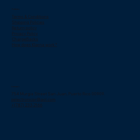
Policies
Terms & Conditions
Shipping Policies
Return policy
Privacy Policy
ChargeBacks
How does Klarna work?
Contact
754 Murgia Street San Juan, Puerto Rico 00909.
jjelectronicpr@aol.com
+(787) 233-2166