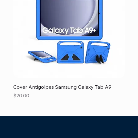
Cover Antigolpes Samsung Galaxy Tab A9
Price
$20.00
Disponible
Disponible
Newcomer
Newcomer
Newcomer
Newcomer
Newcomer
Newcomer
Especial Papá
Special
Disponible
Newcomer
Disponible
Disponible
Newcomer