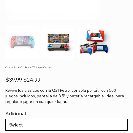
Consola Portátil Q21 Retro – 500 Juegos Clásicos
Original
Sale
$39.99
$24.99
price
price
Revive los clásicos con la Q21 Retro: consola portátil con 500
juegos incluidos, pantalla de 3.5” y batería recargable. Ideal para
regalar o jugar en cualquier lugar.
Adicional