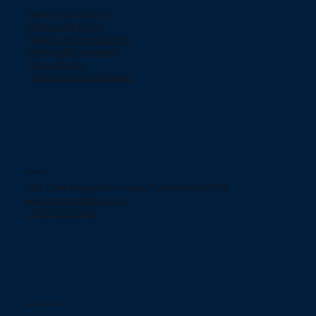
Terms & Conditions
Politicas de Envío
Politica de Devoluciones
Politica de Privacidad
ChargeBacks
¿Como funciona Klarna?
Contácto
754 Calle Murgia San Juan, Puerto Rico 00909.
jjelectronicpr@aol.com
+(787) 233-2166
Redes Sociales