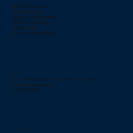
Terms & Conditions
Politicas de Envío
Politica de Devoluciones
Politica de Privacidad
ChargeBacks
¿Como funciona Klarna?
Contácto
754 Calle Murgia San Juan, Puerto Rico 00909.
jjelectronicpr@aol.com
+(787) 233-2166
Redes Sociales