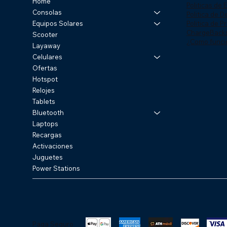
Home
Politicas de 
Consolas
Politica de 
Politica de P
Equipos Solares
ChargeBack
Scooter
¿Como funci
Layaway
Celulares
Ofertas
Hotspot
Relojes
Tablets
Bluetooth
Laptops
Recargas
Activaciones
Juguetes
Power Stations
Paga Seguro