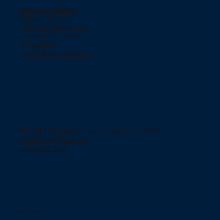
Terms & Conditions
Politicas de Envío
Politica de Devoluciones
Politica de Privacidad
ChargeBacks
¿Como funciona Klarna?
Contácto
754 Calle Murgia San Juan, Puerto Rico 00909.
jjelectronicpr@aol.com
+(787) 233-2166
Redes Sociales