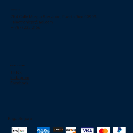
Contácto
754 Calle Murgia San Juan, Puerto Rico 00909.
jjelectronicpr@aol.com
+(787) 233-2166
Redes Sociales
TikTok
Instagram
Facebook
Paga Seguro