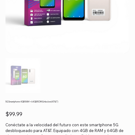
5G Smartphone 4GB RAM + 64GB ROM (Unlocked AT&T)
Precio
$99.99
Conéctate a la velocidad del futuro con este smartphone 5G
desbloqueado para AT&T. Equipado con 4GB de RAM y 64GB de