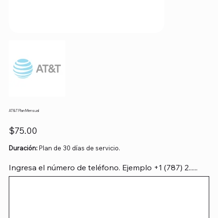
AT&T Plan Mensual
Precio
$75.00
Duración:
Plan de 30 días de servicio.
Ingresa el número de teléfono. Ejemplo +1 (787) 2......
Hasta
12
caracteres.