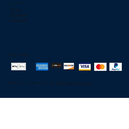
Redes Sociales
TikTok
Instagram
Facebook
Paga Seguro
© 2025 to Jjelectronic. By
OktapodProductions