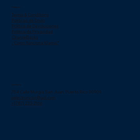
Politicas
Terms & Conditions
Politicas de Envío
Politica de Devoluciones
Politica de Privacidad
ChargeBacks
¿Como funciona Klarna?
Contácto
754 Calle Murgia San Juan, Puerto Rico 00909.
jjelectronicpr@aol.com
+(787) 233-2166