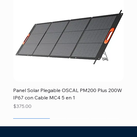
Panel Solar Plegable OSCAL PM200 Plus 200W
IP67 con Cable MC4 5 en 1
Precio
$375.00
Disponible
Disponible
Disponible
Recien llegado
Recien llegado
Recien llegado
Recien llegado
Recien llegado
Recien llegado
Especial Papá
Especial
Disponible
Recien llegado
Disponible
Recien llegado