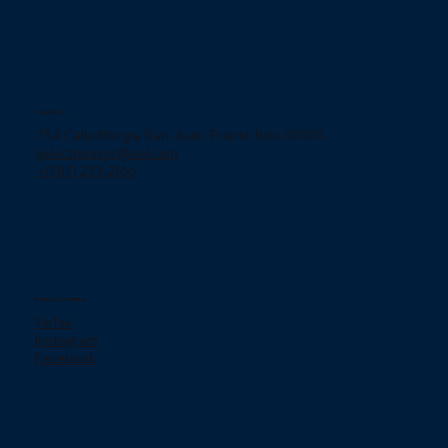
Contácto
754 Calle Murgia San Juan, Puerto Rico 00909.
jjelectronicpr@aol.com
+(787) 233-2166
Redes Sociales
TikTok
Instagram
Facebook