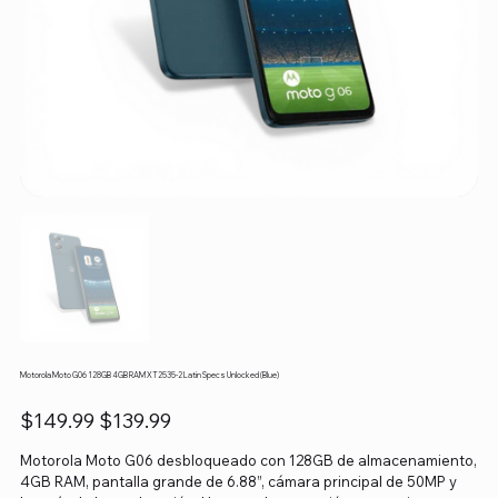
Motorola Moto G06 128GB 4GB RAM XT2535-2 Latin Specs Unlocked (Blue)
Precio
Precio
$149.99
$139.99
original
de
oferta
Motorola Moto G06 desbloqueado con 128GB de almacenamiento,
4GB RAM, pantalla grande de 6.88”, cámara principal de 50MP y