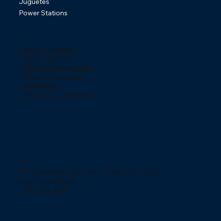
Juguetes
Power Stations
Politicas
Terms & Conditions
Politicas de Envío
Politica de Devoluciones
Politica de Privacidad
ChargeBacks
¿Como funciona Klarna?
Contácto
754 Calle Murgia San Juan, Puerto Rico 00909.
jjelectronicpr@aol.com
+(787) 233-2166