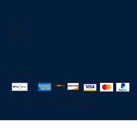
Redes Sociales
TikTok
Instagram
Facebook
Paga Seguro
© 2025 to Jjelectronic. By
OktapodProductions