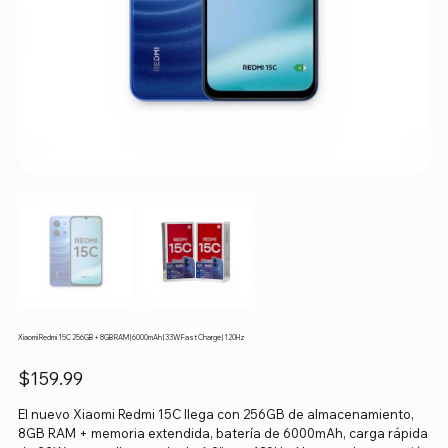
Xiaomi Redmi 15C 256GB + 8GB RAM | 6000mAh | 33W Fast Charge | 120Hz
Precio
$159.99
El nuevo Xiaomi Redmi 15C llega con 256GB de almacenamiento,
8GB RAM + memoria extendida, batería de 6000mAh, carga rápida