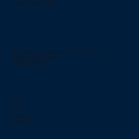
¿Como funciona Klarna?
Contácto
754 Calle Murgia San Juan, Puerto Rico 00909.
jjelectronicpr@aol.com
+(787) 233-2166
Redes Sociales
TikTok
Instagram
Facebook