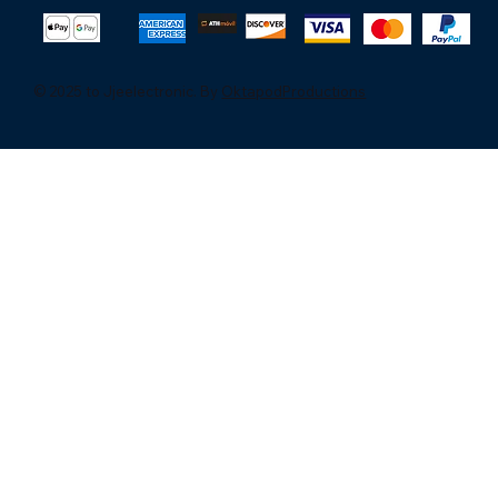
© 2025 to Jjeelectronic. By
OktapodProductions