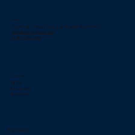
Contact
754 Murgia Street San Juan, Puerto Rico 00909.
jjelectronicpr@aol.com
+(787) 233-2166
Social networks
TikTok
Instagram
Facebook
Pay Safely