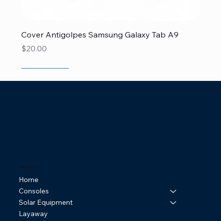
Cover Antigolpes Samsung Galaxy Tab A9
Price
$20.00
Disponible
Disponible
Newcomer
Newcomer
Newcomer
Newcomer
Newcomer
Newcomer
Especial Papá
Special
Disponible
Newcomer
Disponible
Disponible
Newcomer
Online Store
Home
Consoles
Solar Equipment
Layaway