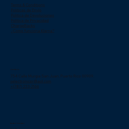
Terms & Conditions
Politicas de Envío
Politica de Devoluciones
Politica de Privacidad
ChargeBacks
¿Como funciona Klarna?
Contácto
754 Calle Murgia San Juan, Puerto Rico 00909.
jjelectronicpr@aol.com
+(787) 233-2166
Redes Sociales