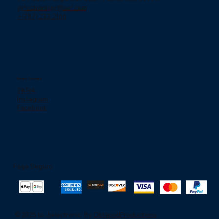
jjelectronicpr@aol.com
+(787) 233-2166
Redes Sociales
TikTok
Instagram
Facebook
Paga Seguro
© 2025 to Jjelectronic. By
OktapodProductions