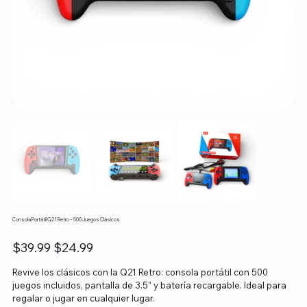
Consola Portátil Q21 Retro – 500 Juegos Clásicos
Precio
Precio
$39.99
$24.99
original
de
oferta
Revive los clásicos con la Q21 Retro: consola portátil con 500
juegos incluidos, pantalla de 3.5” y batería recargable. Ideal para
regalar o jugar en cualquier lugar.