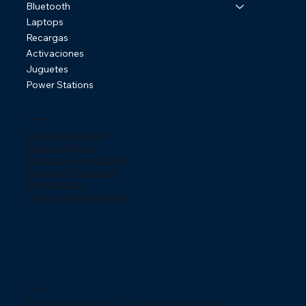
Bluetooth
Laptops
Recargas
Activaciones
Juguetes
Power Stations
Politicas
Terms & Conditions
Politicas de Envío
Politica de Devoluciones
Politica de Privacidad
ChargeBacks
¿Como funciona Klarna?
Contácto
754 Calle Murgia San Juan, Puerto Rico 00909.