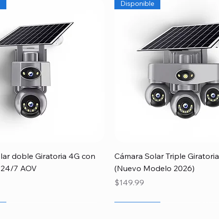
e
Disponible
Vista rápida
Vista rápida
ar doble Giratoria 4G con
Cámara Solar Triple Girator
 24/7 AOV
(Nuevo Modelo 2026)
Precio
$149.99
gado
Papá
e
Recien llegado
Especial
Disponible