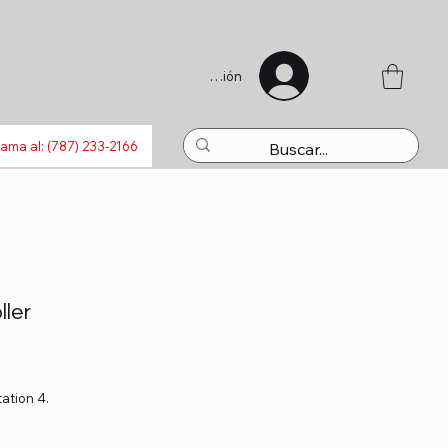
Iniciar sesión
s
Bluetooth
Laptops
Recargas
Activaciones
Juguet
lama al: (787) 233-2166
ller
ation 4.