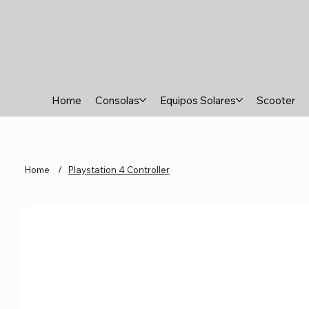
Home
Consolas
Equipos Solares
Scooter
Home
/
Playstation 4 Controller