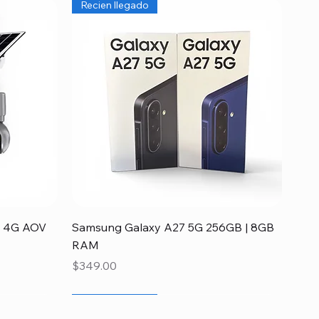
Recien llegado
Vista rápida
ia 4G AOV
Samsung Galaxy A27 5G 256GB | 8GB
RAM
Precio
$349.00
Recien llegado
Disponible
Recien llegado