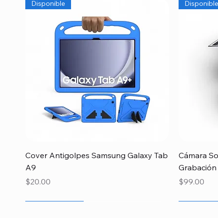
Disponible
Disponibl
Vista rápida
Cover Antigolpes Samsung Galaxy Tab
Cámara Sol
A9
Grabación
Precio
Precio
$20.00
$99.00
Recien llegado
Recien llegado
Recien llegado
Recien lle
Especial 
Disponibl